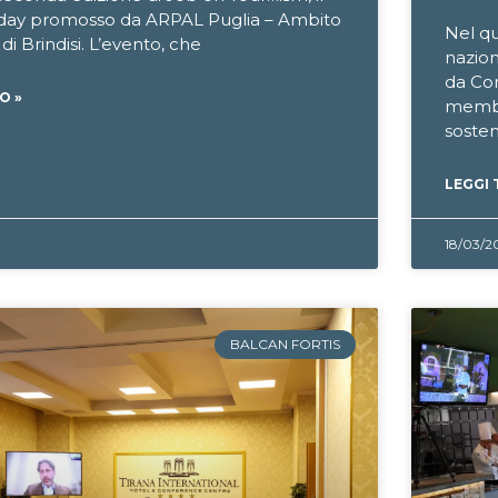
 day promosso da ARPAL Puglia – Ambito
Nel qu
 di Brindisi. L’evento, che
nazion
da Cor
O »
membe
soste
LEGGI 
18/03/2
BALCAN FORTIS