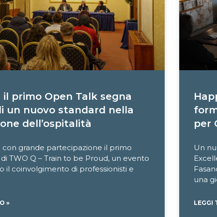
il primo Open Talk segna
Happ
o di un nuovo standard nella
form
one dell’ospitalità
per 
o con grande partecipazione il primo
Un nu
di TWO Q – Train to be Proud, un evento
Excel
o il coinvolgimento di professionisti e
Fasano
una gi
O »
LEGGI 