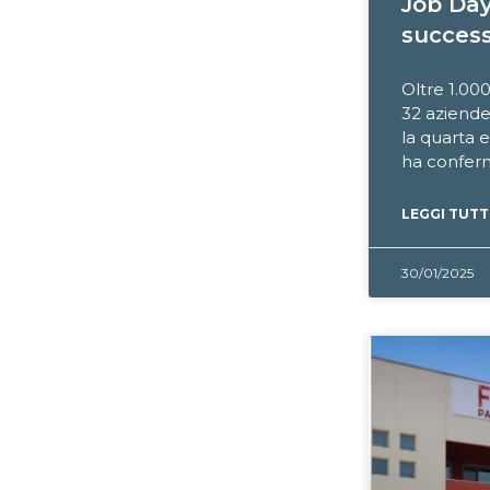
Job Day
success
Oltre 1.000
32 aziende 
la quarta 
ha conferm
LEGGI TUTT
30/01/2025