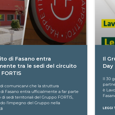
to di Fasano entra
Il G
mente tra le sedi del circuito
Day 
 FORTIS
Il 30 
partne
 di comunicarvi che la struttura
è Lav
di Fasano entra ufficialmente a far parte
Fasano
o di sedi territoriali del Gruppo FORTIS,
do l’impegno del Gruppo nella
di
LEGGI 