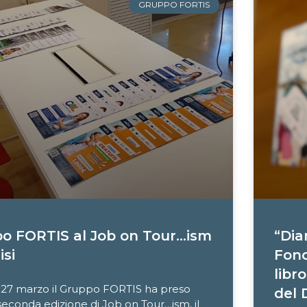
GRUPPO FORTIS
po FORTIS al Job on Tour…ism
“Dia
isi
Fond
libr
 27 marzo il Gruppo FORTIS ha preso
del 
 seconda edizione di Job on Tour…ism, il