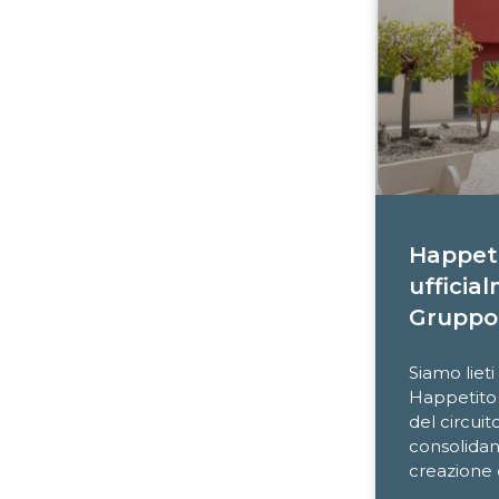
Happeti
ufficial
Gruppo
Siamo lieti
Happetito 
del circuit
consolidan
creazione 