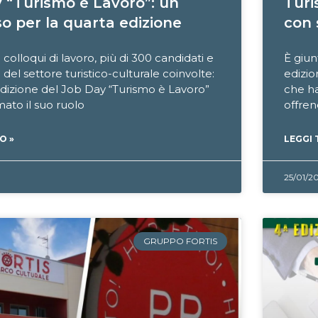
 “Turismo è Lavoro”: un
Turi
o per la quarta edizione
con 
 colloqui di lavoro, più di 300 candidati e
È giun
del settore turistico-culturale coinvolte:
edizio
edizione del Job Day “Turismo è Lavoro”
che ha
ato il suo ruolo
offren
O »
LEGGI 
25/01/2
GRUPPO FORTIS