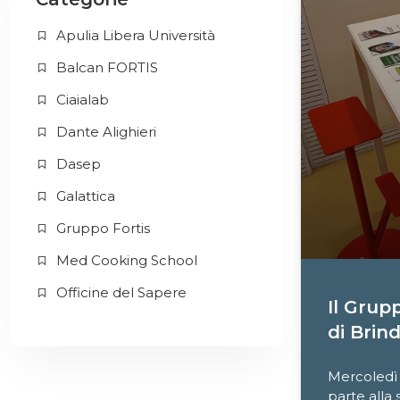
Apulia Libera Università
Balcan FORTIS
Ciaialab
Dante Alighieri
Dasep
Galattica
Gruppo Fortis
Med Cooking School
Officine del Sapere
Il Grup
di Brind
Mercoledì
parte alla