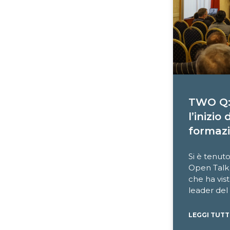
TWO Q: 
l’inizi
formazi
Si è tenut
Open Talk 
che ha vist
leader del
LEGGI TUTT