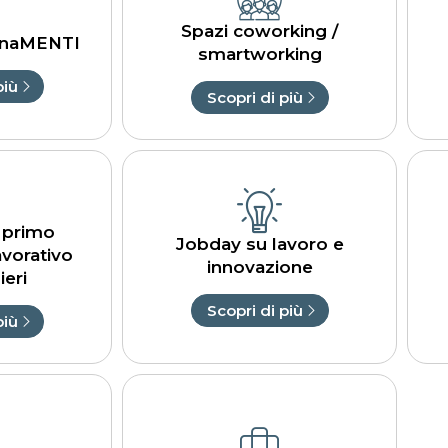
Spazi coworking /
lenaMENTI
smartworking
più
Scopri di più
i primo
Jobday su lavoro e
avorativo
innovazione
ieri
Scopri di più
più