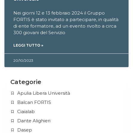
Nei giorni 12 e 13 febbraio 2024 il Gruppo
FORTIS è stato invitato a partecipare, in qualità
di ente formatore, ad un evento rivolto a circa
300 giovani del Servizio
LEGGI TUTTO »
20/10/2023
Categorie
Apulia Libera Università
Balcan FORTIS
Ciaialab
Dante Alighieri
Dasep