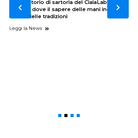
Il laboratorio di sartoria del CiaiaLab
Coprogettazione Punti cardinali con il
Fasano: dove il sapere delle mani incontra il
Comune di Fasano: al via con il primo
futuro delle tradizioni
evento
Leggi la News
Leggi la News