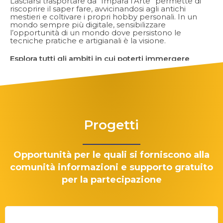
Lasciarsi trasportare da “Impara l’Arte” permette di
riscoprire il saper fare, avvicinandosi agli antichi
mestieri e coltivare i propri hobby personali. In un
mondo sempre più digitale, sensibilizzare
l’opportunità di un mondo dove persistono le
tecniche pratiche e artigianali è la visione.
Esplora tutti gli ambiti in cui poterti immergere
nell’arte, sia antica che nuova.
Scopri di più
Progetti
Opportunità per le quali si forniscono alla
comunità informazioni e supporto gratuito
per la partecipazione