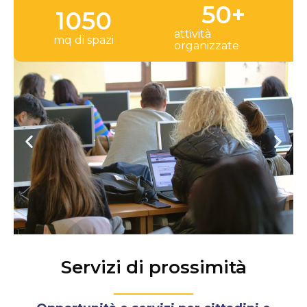
50
+
1050
attività
mq di spazi
organizzate
Servizi di prossimità