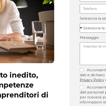
Seleziona la se
Messaggio
Acconsento
o inedito,
dati e dichiaro
Privacy Policy
ompetenze
Acconsento
dati personali 
mprenditori di
per ricevere 
informazioni rel