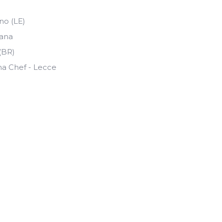
no (LE)
rana
 (BR)
na Chef - Lecce