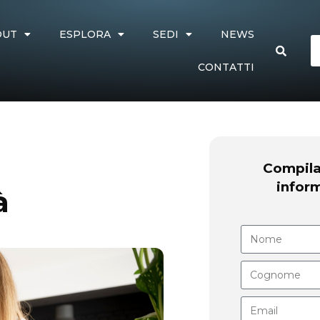
OUT
ESPLORA
SEDI
NEWS
CONTATTI
Compila 
inform
à