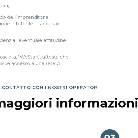
pati;
o dell’imprenditoria,
one e tutte le fasi cruciali
denzia l'eventuale attitudine
asciata, "WeStart", attesta che
rnisce accesso a una rete di
N CONTATTO CON I NOSTRI OPERATORI
maggiori informazion