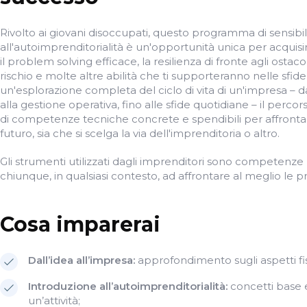
Rivolto ai giovani disoccupati, questo programma di sensibi
all'autoimprenditorialità è un'opportunità unica per acqui
il problem solving efficace, la resilienza di fronte agli ostac
rischio e molte altre abilità che ti supporteranno nelle sfide
un'esplorazione completa del ciclo di vita di un'impresa – 
alla gestione operativa, fino alle sfide quotidiane – il percor
di competenze tecniche concrete e spendibili per affrontar
futuro, sia che si scelga la via dell'imprenditoria o altro.
Gli strumenti utilizzati dagli imprenditori sono competenz
chiunque, in qualsiasi contesto, ad affrontare al meglio le pr
Cosa imparerai
Dall’idea all’impresa:
approfondimento sugli aspetti fis
Introduzione all’autoimprenditorialità:
concetti base e
un’attività;