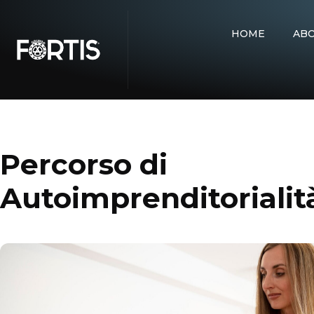
HOME
AB
Percorso di
Autoimprenditorialit