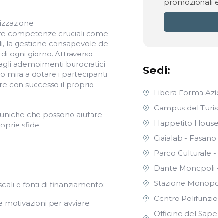
promozionali 
lizzazione
sire competenze cruciali come
oli, la gestione consapevole del
 di ogni giorno. Attraverso
dagli adempimenti burocratici
Sedi:
so mira a dotare i partecipanti
e con successo il proprio
Libera Forma Azi
Campus del Turi
e uniche che possono aiutare
Happetito House
oprie sfide.
Ciaialab - Fasano
Parco Culturale -
Dante Monopoli 
Stazione Monopol
cali e fonti di finanziamento;
Centro Polifunzio
 motivazioni per avviare
Officine del Sape