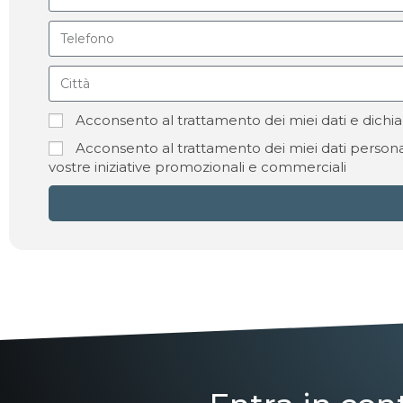
Acconsento al trattamento dei miei dati e dichia
Acconsento al trattamento dei miei dati personal
vostre iniziative promozionali e commerciali