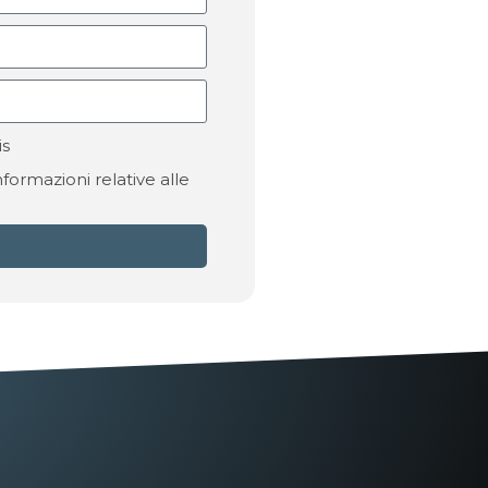
is
formazioni relative alle