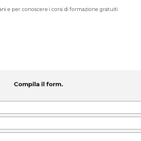
 e per conoscere i corsi di formazione gratuiti
Compila il form.