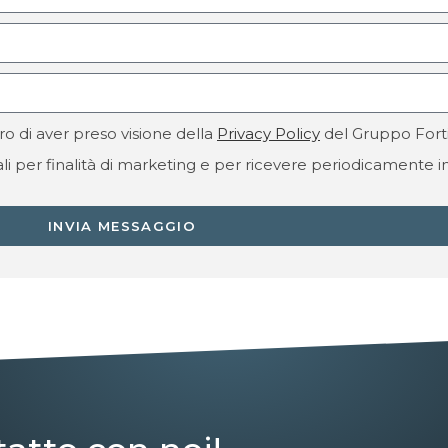
ro di aver preso visione della
Privacy Policy
del Gruppo Fort
i per finalità di marketing e per ricevere periodicamente in
INVIA MESSAGGIO