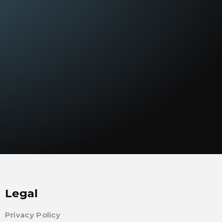
Legal
Privacy Policy