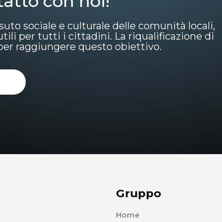
tatto con noi!
suto sociale e culturale delle comunità locali,
li per tutti i cittadini. La riqualificazione di
o per raggiungere questo obiettivo.
Gruppo
Home