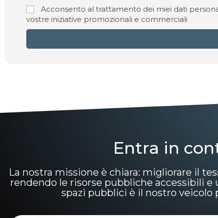
Acconsento al trattamento dei miei dati personal
vostre iniziative promozionali e commerciali
Entra in con
La nostra missione è chiara: migliorare il tes
rendendo le risorse pubbliche accessibili e uti
spazi pubblici è il nostro veicol