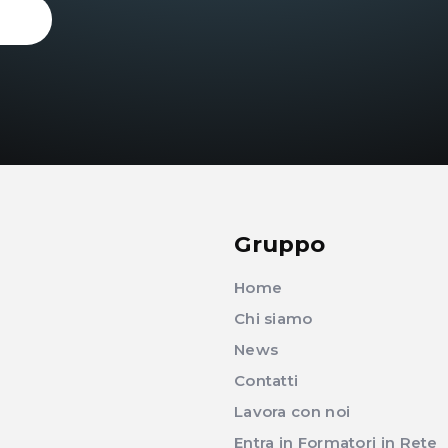
Gruppo
Home
Chi siamo
News
Contatti
Lavora con noi
Entra in Formatori in Rete