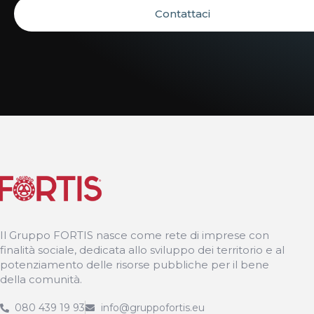
Contattaci
Il Gruppo FORTIS nasce come rete di imprese con
finalità sociale, dedicata allo sviluppo dei territorio e al
potenziamento delle risorse pubbliche per il bene
della comunità.
080 439 19 93
info@gruppofortis.eu