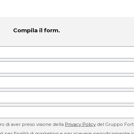
Compila il form.
ro di aver preso visione della
Privacy Policy
del Gruppo Fort
i per finalità di marketing e per ricevere periodicamente in