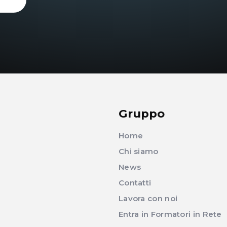
Gruppo
Home
Chi siamo
News
Contatti
Lavora con noi
Entra in Formatori in Rete