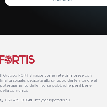
Il Gruppo FORTIS nasce come rete di imprese con
finalità sociale, dedicata allo sviluppo dei territorio e al
potenziamento delle risorse pubbliche per il bene
della comunità.
080 439 19 93
info@gruppofortis.eu