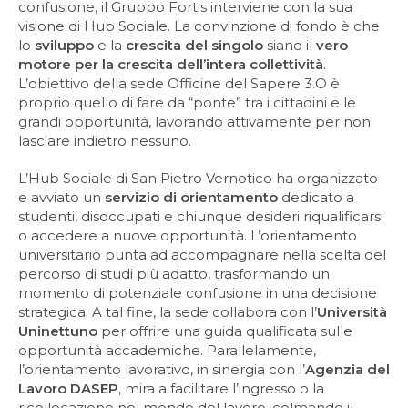
confusione, il Gruppo Fortis interviene con la sua
visione di Hub Sociale. La convinzione di fondo è che
lo
sviluppo
e la
crescita del singolo
siano il
vero
motore per la crescita dell’intera collettività
.
L’obiettivo della sede Officine del Sapere 3.O è
proprio quello di fare da “ponte” tra i cittadini e le
grandi opportunità, lavorando attivamente per non
lasciare indietro nessuno.
L’Hub Sociale di San Pietro Vernotico ha organizzato
e avviato un
servizio di orientamento
dedicato a
studenti, disoccupati e chiunque desideri riqualificarsi
o accedere a nuove opportunità. L’orientamento
universitario punta ad accompagnare nella scelta del
percorso di studi più adatto, trasformando un
momento di potenziale confusione in una decisione
strategica. A tal fine, la sede collabora con l’
Università
Uninettuno
per offrire una guida qualificata sulle
opportunità accademiche. Parallelamente,
l’orientamento lavorativo, in sinergia con l’
Agenzia del
Lavoro DASEP
, mira a facilitare l’ingresso o la
ricollocazione nel mondo del lavoro, colmando il